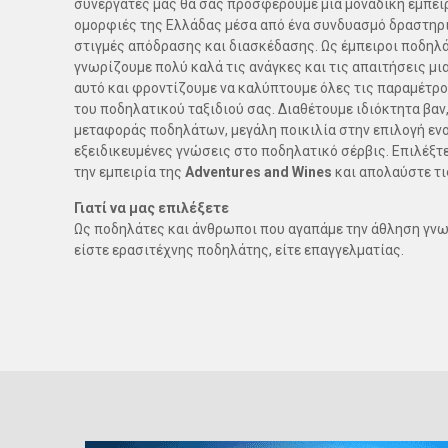
συνεργάτες μας θα σας προσφέρουμε μία μοναδική εμπειρ
ομορφιές της Ελλάδας μέσα από ένα συνδυασμό δραστηρ
στιγμές απόδρασης και διασκέδασης. Ως έμπειροι ποδη
γνωρίζουμε πολύ καλά τις ανάγκες και τις απαιτήσεις μι
αυτό και φροντίζουμε να καλύπτουμε όλες τις παραμέτρο
του ποδηλατικού ταξιδιού σας. Διαθέτουμε ιδιόκτητα βαν
μεταφοράς ποδηλάτων, μεγάλη ποικιλία στην επιλογή εν
εξειδικευμένες γνώσεις στο ποδηλατικό σέρβις. Επιλέξτ
την εμπειρία της
Adventures and Wines
και απολαύστε τι
Γιατί να μας επιλέξετε
Ως ποδηλάτες και άνθρωποι που αγαπάμε την άθληση γνωρ
είστε ερασιτέχνης ποδηλάτης, είτε επαγγελματίας.