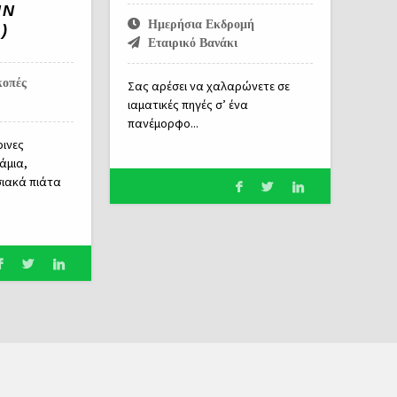
ΗΝ
Ημερήσια Εκδρομή
)
Εταιρικό Βανάκι
κοπές
Σας αρέσει να χαλαρώνετε σε
ιαματικές πηγές σ’ ένα
πανέμορφο...
ρινες
άμια,
σιακά πιάτα