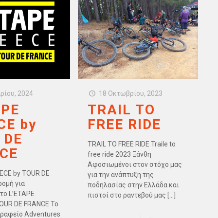
αρίου, 2024
18 Οκτωβρίου, 2023
APE
TRAIL TO
CE by
FREE RIDE
 DE
TRAIL TO FREE RIDE Traile to
CE
free ride 2023 Ξάνθη
Αφοσιωμένοι στον στόχο μας
ECE by TOUR DE
για την ανάπτυξη της
ομή για
ποδηλασίας στην Ελλάδα και
το L’ETAPE
πιστοί στο ραντεβού μας
[…]
OUR DE FRANCE Το
γραφείο Adventures