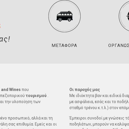
S
ας!
ΜΕΤΑΦΟΡΆ
ΟΡΓΆΝΩ
 and Wines
που
Οι παροχές μας
 πεζοπορικού
τουρισμού
.
Με ιδιόκτητα βαν και ειδικά 
αι την υλοποίηση των
με ασφάλεια, εσάς και το ποδήλ
σταθμό τρένου κ.τ.λ.) στον επό
ένο προσωπικό, αλλά και τη
Έμπειροι συνοδοί με γνώσεις τ
λη σας επιθυμία. Εμείς και οι
ποδηλάτων, μπορούν να καλύψο