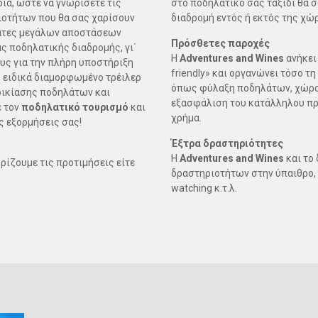
ία, ώστε να γνωρίσετε τις
στο ποδηλατικό σας ταξίδι θα
ιοτήτων που θα σας χαρίσουν
διαδρομή εντός ή εκτός της χώ
λάτες μεγάλων αποστάσεων
Πρόσθετες παροχές
ας ποδηλατικής διαδρομής, γι΄
Η
Adventures and Wines
ανήκει
υς για την πλήρη υποστήριξη
friendly» και οργανώνει τόσο τ
, ειδικά διαμορφωμένο τρέιλερ
όπως φύλαξη ποδηλάτων, χώρο 
οικίασης ποδηλάτων και
εξασφάλιση του κατάλληλου πρ
ε τον
ποδηλατικό τουρισμό
και
χρήμα.
ς εξορμήσεις σας!
Έξτρα δραστηριότητες
Η
Adventures and Wines
και το
ίζουμε τις προτιμήσεις είτε
δραστηριοτήτων στην ύπαιθρο, ό
watching κ.τ.λ.